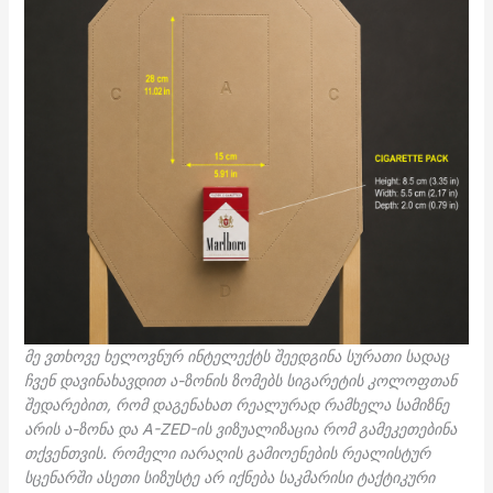
მე ვთხოვე ხელოვნურ ინტელექტს შეედგინა სურათი სადაც
ჩვენ დავინახავდით ა-ზონის ზომებს სიგარეტის კოლოფთან
შედარებით, რომ დაგენახათ რეალურად რამხელა სამიზნე
არის ა-ზონა და A-ZED-ის ვიზუალიზაცია რომ გამეკეთებინა
თქვენთვის. რომელი იარაღის გამიოენების რეალისტურ
სცენარში ასეთი სიზუსტე არ იქნება საკმარისი ტაქტიკური