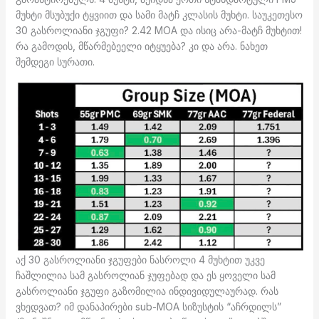
მუხტი მსუბუქი ტყვიით და სამი მატჩ კლასის მუხტი. საუკეთესო
30 გასროლიანი ჯგუფი? 2.42 MOA და ისიც არა-მატჩ მუხტით!
რა გამოდის, მწარმებეელი იტყუება? კი და არა. ნახეთ
შემდეგი სურათი.
აქ 30 გასროლიანი ჯგუფები ნასროლი 4 მუხტით უკვე
ჩაშლილია სამ გასროლიან ჯუფებად და ეს ყოველი სამ
გასროლიანი ჯგუფი გაზომილია ინდივიდულაურად. რას
ვხედვათ? იმ დანაპირები sub-MOA სიზუსტის “აჩრდილს”