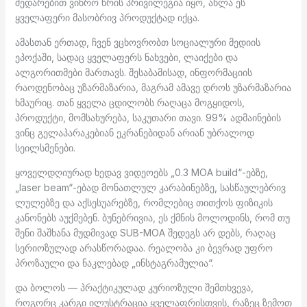
შედარებით ვიწრო წრის პრივილეგია იყო, ახლა ეს
ყველაფერი მასობრივ პროდუქტად იქცა.
ამასთან ერთად, ჩვენ ვცხოვრობთ სოციალური მედიის
ეპოქაში, სადაც ყველაფერს ნახვები, ლაიქები და
ალგორითმები მართავს. შესაბამისად, ინფორმაციის
რაოდენობაც უზარმაზარია, მაგრამ ამავე დროს უზარმაზარია
ხმაურიც. თან ყველა ცდილობს რაღაცა მოგყიდოს,
პროდუქტი, მომსახურება, საკუთარი თავი. 99% ადმაინების
ვინც გელაპარაკებიან ეკრანებიდან არიან უბრალოდ
სეილსმენები.
ყოველდღიურად ხედავ ვიდეოებს „0.3 MOA build“-ებზე,
„laser beam“-ებად მონათლულ კარაბინებზე, სასწაულებრივ
ლულებზე და აქსესუარებზე, რომლებიც თითქოს ფიზიკის
კანონებს აუქმებენ. ბუნებრივია, ეს ქმნის მოლოდინს, რომ თუ
შენი შაშხანა მუდმივად SUB-MOA შედეგს არ დებს, რაღაც
სერიოზულად არასწორადაა. რეალობა კი ბევრად უფრო
პროზაული და ნაკლებად „ინსტაგრამულია“.
და ბოლოს — პრაქტიკულად კურიოზული შემთხვევა,
როგორც კარგი ილუსტრაცია ყველაფრისთვის, რაზეც ზემოთ