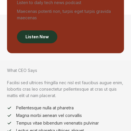
Listen to daily tech news podcast​
Maecenas potenti non, turpis eget turpis gravida
maecenas
Listen Now
What CEO Says​
Facilisi sed ultrices fringilla nec nisl est faucibus augue enim,
lobortis cras leo consectetur pellentesque at cras ut quis
mattis elit ut nam placerat.
Pellentesque nulla at pharetra
Magna morbi aenean vel convallis
Tempus vitae bibendum venenatis pulvinar
Lectus erat pharetra ultrices aliquet