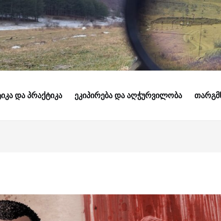
ᲘᲙᲐ ᲓᲐ ᲞᲠᲐᲥᲢᲘᲙᲐ
ᲔᲙᲘᲞᲘᲠᲔᲑᲐ ᲓᲐ ᲐᲦᲭᲣᲠᲕᲘᲚᲝᲑᲐ
ᲗᲐᲠᲒᲛ