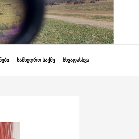
ᲜᲔᲑᲘ
ᲡᲐᲛᲮᲔᲓᲠᲝ ᲡᲐᲥᲛᲔ
ᲡᲮᲕᲐᲓᲐᲡᲮᲕᲐ