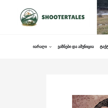
Skip
to
content
ᲘᲐᲠᲐᲦᲘ
ᲕᲐᲖᲜᲔᲑᲘ ᲓᲐ ᲐᲛᲣᲜᲘᲪᲘᲐ
ᲢᲐᲥᲢ