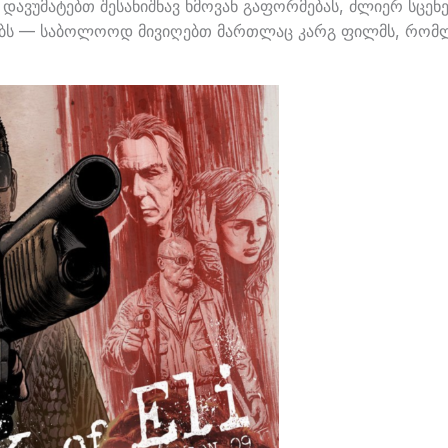
 დავუმატებთ შესანიშნავ ხმოვან გაფორმებას, ძლიერ სცენ
ებს — საბოლოოდ მივიღებთ მართლაც კარგ ფილმს, რომლ