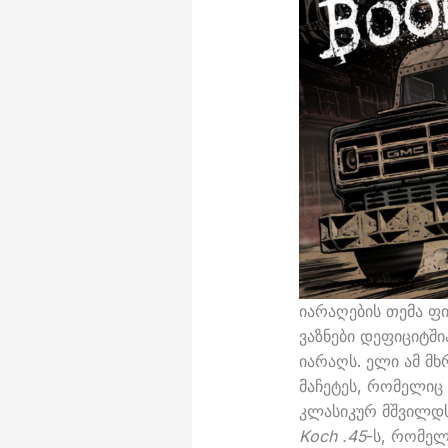
იარაღების თემა ფ
ვაზნები დეფიციტშია
იარაღს. ელი ამ მხ
მაჩეტეს, რომელიც
კლასიკურ მშვილდ
Koch .45
-ს, რომე