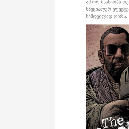
ამ ორ მსახიობს თუ
სპეციალურ ეფექტ
ნამდვილად ღირს.