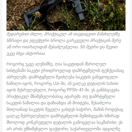
შედარებით ახლო, პრაქტიკულ ან თავდაცვით მანძილებზე
სწრაფი და ეფექტური სროლა გარკვეული პრაქტიკის მერე
ამ ორი ოიარაღიდან შესაძლებელია. 50 მეტრი და ზევით
უკვე სხვა ისტორიაა
როგორც უკვე აღვნიშნე, ღია საკეტიდან მსროლელ
სისტემაში საკეტი ერთდროულად დამრტყმელის ფუნქციასაც
ასრულებს. დამრტყმელი შეიძლება საკეტის განუყოფელი
ნაწილი იყოს, როგორც Uzi-ში, ან ცალკე დეტალის სახით
იყოს შესრულებული, როგორც PPSh-41-ში. ეს განსხვავება
პრაქტიკულ მნიშვნელობასაც ატარებს. თუ დამრტყმელი
საკეტის ნაწილია და დაზიანდა ან მოიტეხა, შესაძლოა
მთლიანად საკეტის შეცვლა გახდეს საჭირო, მაშინ როდესაც
ცალკე შესრულებული დამრტყმელის შემთხვევაში ხშირად
მხოლოდ კონკრეტული დეტალის გამოცვლაა საკმარისი. ეს
არ არის უმნიშვნელო ფაქტორი, საქართველოში ადგილზე