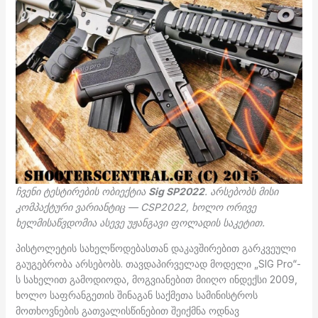
ჩვენი ტესტირების ობიექტია
Sig SP2022
. არსებობს მისი
კომპაქტური ვარიანტიც — CSP2022, ხოლო ორივე
ხელმისაწვდომია ასევე უჟანგავი ფოლადის საკეტით.
პისტოლეტის სახელწოდებასთან დაკავშირებით გარკვეული
გაუგებრობა არსებობს. თავდაპირველად მოდელი „SIG Pro“-
ს სახელით გამოდიოდა, მოგვიანებით მიიღო ინდექსი 2009,
ხოლო საფრანგეთის შინაგან საქმეთა სამინისტროს
მოთხოვნების გათვალისწინებით შეიქმნა ოდნავ