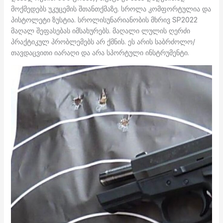
მოქმედებს უკუცემის შთანთქმაზე. სროლა კომფორტულია და
პისტოლეტი ზუსტია. სროლისუნარიანობის მხრივ SP2022
მაღალ შეფასებას იმსახურებს. მაღალი ლულის ღერძი
პრაქტიკულ პრობლემებს არ ქმნის. ეს არის საბრძოლო/
თავდაცვითი იარაღი და არა სპორტული ინსტრუმენტი.