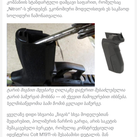
კომპანიის სტანდარტული დამცავი საფარით, რომელსაც
„Nitron“-ს უწოდებენ. ეკონომიური მოდელისთვის ეს საკმაოდ
სოლიდური ჩამონათვალია.
ტარის შიგნით მდებარე ღილაკზე დაჭერით შესაძლებელია
ტარის საზურგის მოხსნა — ის ქვევით ჩამოცურებით იხსნება.
ხელმისაწვდომია სამი ზომის ცვლადი საზურგე.
ყველაზე დიდი სხვაობა „ზიგის“ სხვა მოდელებთან
შედარებით, პოლიმერის ჩარჩოს გარდა, არის საკეტის
შემაკავებელი ბერკეტი, რომელიც კონსტრუქციულად
იდენტურია Colt M1911-ის შესაბამისი დეტალის. მან